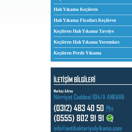
Halı Yıkama Keçiören
Halı Yıkama Fiyatları Keçiören
Keçiören Halı Yıkama Tavsiye
Keçiören Halı Yıkama Yorumları
Keçiören Perde Yıkama