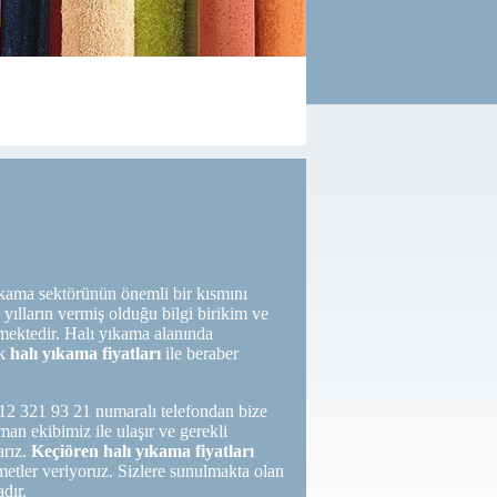
ıkama sektörünün önemli bir kısmını
yılların vermiş olduğu bilgi birikim ve
ermektedir. Halı yıkama alanında
ik
halı yıkama fiyatları
ile beraber
0312 321 93 21 numaralı telefondan bize
an ekibimiz ile ulaşır ve gerekli
arız.
Keçiören halı yıkama fiyatları
etler veriyoruz. Sizlere sunulmakta olan
dır.