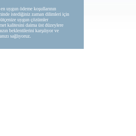
 en uygun ödeme koşullarının
inde istediğiniz zaman dilimleri için
 bütçenize uygun çözümler
et kalitesini daima üst düzeylere
zın beklentilerini karşılıyor ve
nızı sağlıyoruz.