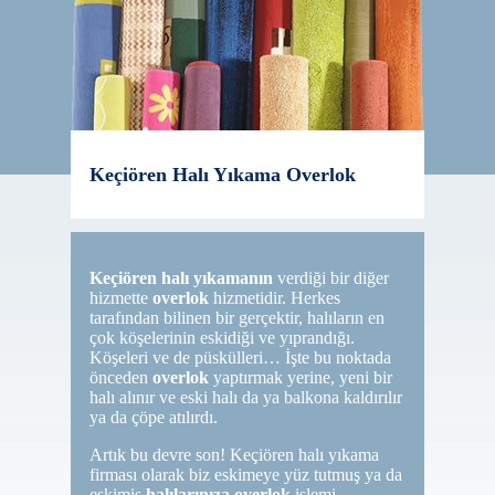
Keçiören Halı Yıkama Overlok
Keçiören halı
yıkamanın
verdiği bir diğer
hizmette
overlok
hizmetidir. Herkes
tarafından bilinen bir gerçektir, halıların en
çok köşelerinin eskidiği ve yıprandığı.
Köşeleri ve de püskülleri… İşte bu noktada
önceden
overlok
yaptırmak yerine, yeni bir
halı alınır ve eski halı da ya balkona kaldırılır
ya da çöpe atılırdı.
Artık bu devre son! Keçiören halı yıkama
firması olarak biz eskimeye yüz tutmuş ya da
eskimiş
halılarınıza overlok
işlemi